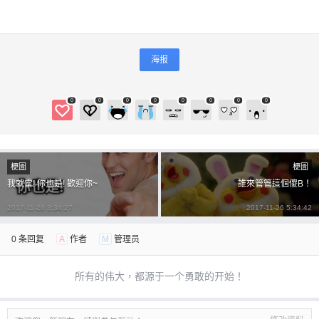
海报
0
0
0
0
0
0
0
0
梗圖
梗圖
我就雷! 你也是! 歡迎你~
誰來管管這個傻B！
2017-11-26 3:34:27
2017-11-26 5:34:42
0 条回复
A
作者
M
管理员
所有的伟大，都源于一个勇敢的开始！