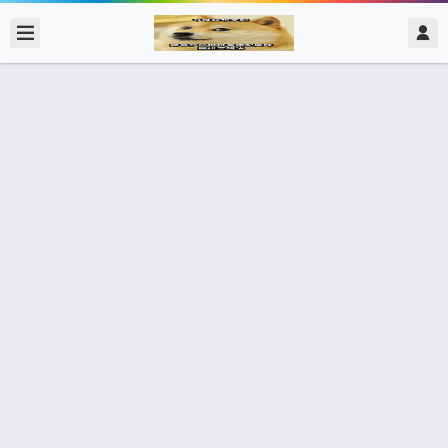
2017/11/26
admin @ 梗圖大全 MEME NOW
Where is run riot
0 收藏