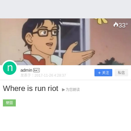
33
°
扫描二维码继续阅读
admin
关注
私信
发表于：
2017-11-26 4:28:37
Where is run riot
为您朗读
梗圖