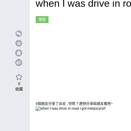
when I was drive in r
梗圖
0
收藏
6個朋友分享了出去 , 你呢 ? 趕快分享給朋友看吧~