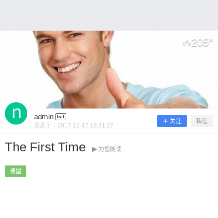
205
°
扫描二维码继续阅读
admin
关注
私信
发表于：
2017-12-17 18:31:27
The First Time
为您朗读
梗圖