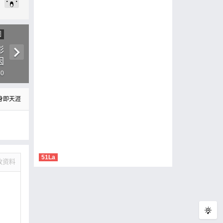
圖
彰
因
40
身即天涯
51La
改资料