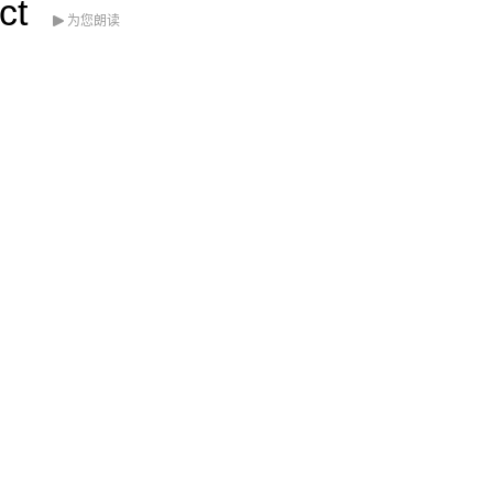
ct
为您朗读
2021/11/25
admin @ 梗圖大全 MEME NOW
给admin打赏
付费内容
2
5
10
元
元
元
20
50
自定义
元
元