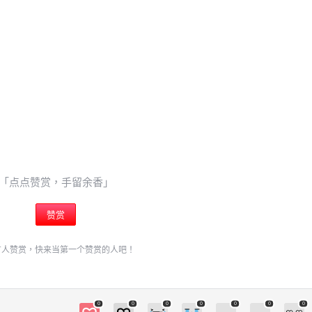
6位以上
¥
您没有权限发布内容，请购买会员或者提升权限。
6位以上
Python 萬物皆是 object
🇹🇼 48個朋友分享了出去 , 你呢 ? 趕快分享給
忘记密码？
找回
朋友看吧~ 0 收藏
立刻支付
「点点赞赏，手留余香」
立刻支付
赞赏
扫描二维码继续阅读
有人赞赏，快来当第一个赞赏的人吧！
0
0
0
0
0
0
0