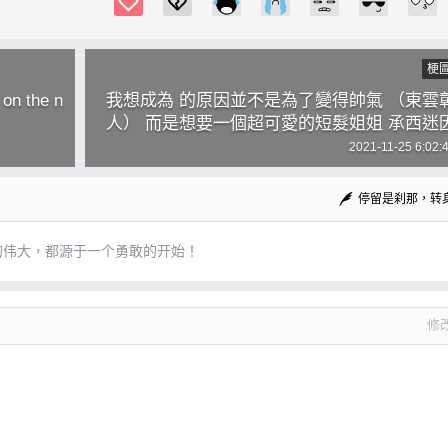
梗
l on the n
我想成為 的原因並不是為了變得帥氣 （東雲
人） 而是想要一個超可愛的短髮姐姐 承西迷
2021-11-25 6:02:
停留是刹那，转
的伟大，都源于一个勇敢的开始！
修