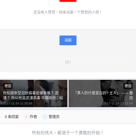
还没有人赞赏，快来当第一个赞赏的人吧！
海报
梗圖
梗圖
你知道新型冠狀病毒從哪來嗎？ 武
「黑人的什麼是白的? 主人」 —— 魯
漢？ 所以他是武漢病毒 中國政府：給
迅
他死啦！
2017-11-24 11:35:06
2017-11-24 13:31:08
0 条回复
A
作者
M
管理员
所有的伟大，都源于一个勇敢的开始！