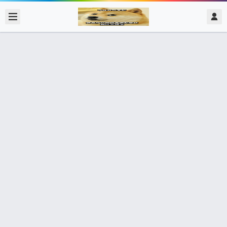
2017/11/24
admin @ 梗圖大全 MEME NOW
po 看來他想學如何 po圖呢！ 讓我看
看… pornhub 看來我要去查他 水表
了…
723個朋友分享了出去 , 你呢 ? 趕快分享給朋友看吧