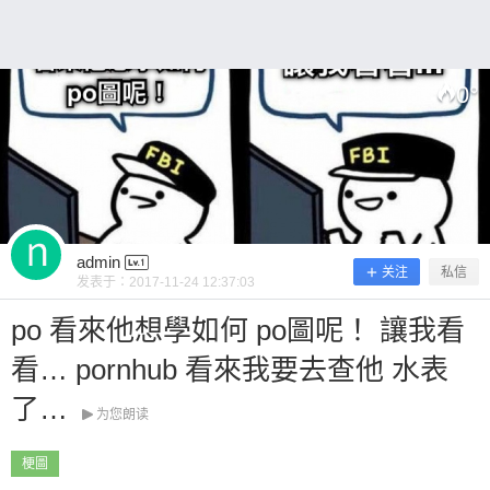
~ 0 收藏
0
°
扫描二维码继续阅读
admin
关注
私信
发表于：
2017-11-24 12:37:03
po 看來他想學如何 po圖呢！ 讓我看
看… pornhub 看來我要去查他 水表
了…
为您朗读
梗圖