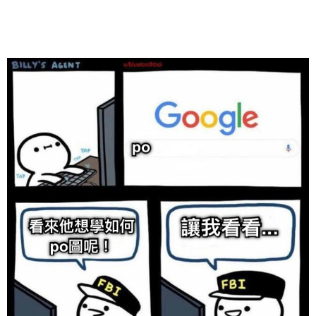
给admin打赏
付费内容
2
5
10
元
元
元