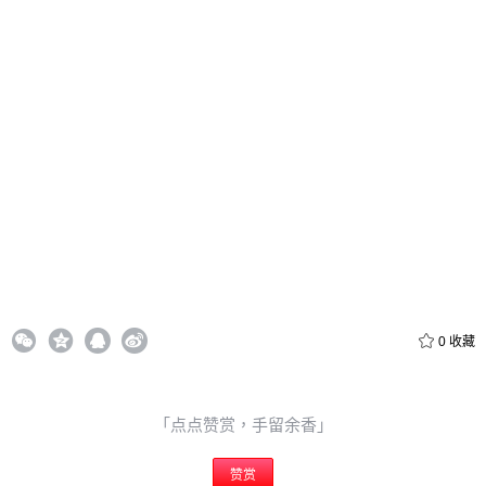
0
收藏
「点点赞赏，手留余香」
赞赏