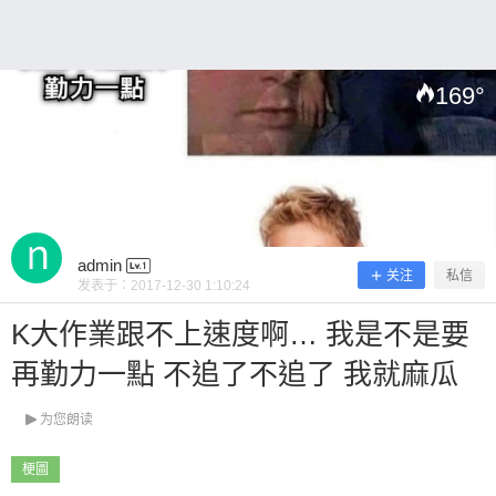
169
°
扫描二维码继续阅读
admin
关注
私信
发表于：
2017-12-30 1:10:24
K大作業跟不上速度啊… 我是不是要
再勤力一點 不追了不追了 我就麻瓜
为您朗读
梗圖