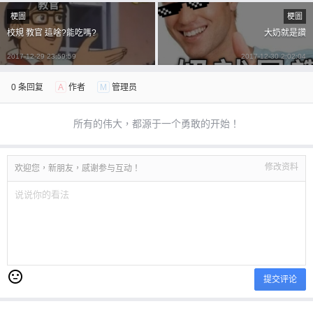
梗圖
梗圖
校規 教官 這啥?能吃嗎?
大奶就是讚
2017-12-29 23:59:59
2017-12-30 2:02:04
0 条回复
A
作者
M
管理员
所有的伟大，都源于一个勇敢的开始！
修改资料
欢迎您，新朋友，感谢参与互动！
提交评论