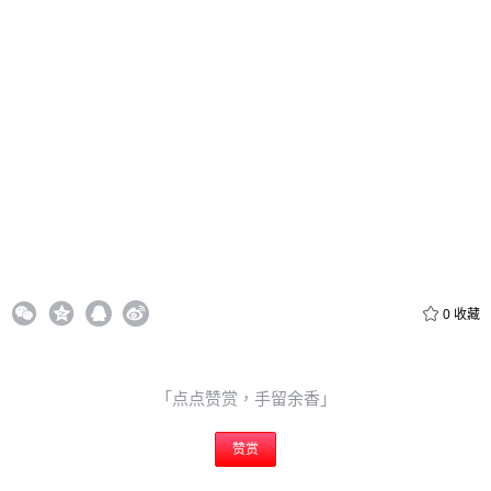
忘记密码？
找回
立刻支付
立刻支付
0
收藏
「点点赞赏，手留余香」
赞赏