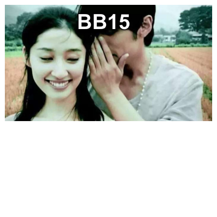
给admin打赏
付费内容
2
5
10
元
元
元
20
50
自定义
元
元
6位以上
¥
6位以上
您没有权限发布内容，请购买会员或者提升权限。