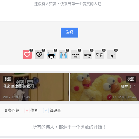
还没有人赞赏，快来当第一个赞赏的人吧！
海报
0
0
0
0
0
0
0
0
梗圖
梗圖
我來暗改囉 網易
哪尼！？
2017-12-8 1:16:45
2017-12-8 3:15:44
0 条回复
A
作者
M
管理员
所有的伟大，都源于一个勇敢的开始！