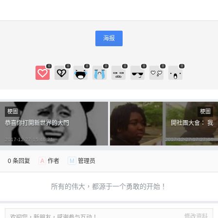
海报
0
0
0
0
0
0
0
0
梗圖
梗圖
恭喜你打開新世界的大門
開社團大會： 我
2017-12-27 15:46:21
2017-12-27 17:27:44
0 条回复
A
作者
M
管理员
所有的伟大，都源于一个勇敢的开始！
修改资料
欢迎您，新朋友，感谢参与互动！