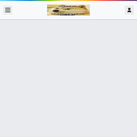
2017/12/27
admin @ 梗圖大全 MEME NOW
3.21做乜又同白衫搭哂膊頭? 我…我慣
咗手勢… 香港之恥!
1,443個朋友分享了出去 , 你呢 ? 趕快分享給朋友