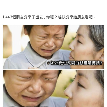
2
5
10
元
元
元
20
50
自定义
元
元
1,443個朋友分享了出去 , 你呢 ? 趕快分享給朋友看吧~
6位以上
¥
6位以上
您没有权限发布内容，请购买会员或者提升权限。
忘记密码？
找回
立刻支付
立刻支付