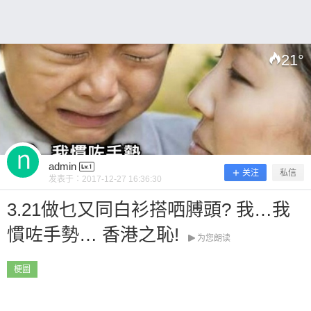
看吧~ 0 收藏
21
°
扫描二维码继续阅读
admin
关注
私信
发表于：
2017-12-27 16:36:30
3.21做乜又同白衫搭哂膊頭? 我…我
慣咗手勢… 香港之恥!
为您朗读
梗圖