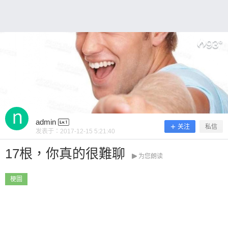
~ 0 收藏
93
°
扫描二维码继续阅读
admin
关注
私信
发表于：
2017-12-15 5:21:40
17根，你真的很難聊
为您朗读
梗圖