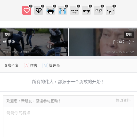
0
0
0
0
0
0
0
0
梗圖
梗圖
幹 厚死
(´；ω；｀)⋯
2017-12-15 4:23:43
2017-12-15 6:28:52
0 条回复
A
作者
M
管理员
所有的伟大，都源于一个勇敢的开始！
修改资料
欢迎您，新朋友，感谢参与互动！