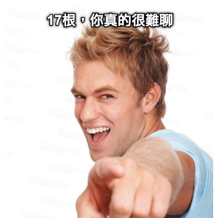
给admin打赏
付费内容
2
5
10
元
元
元
20
50
自定义
元
元
6位以上