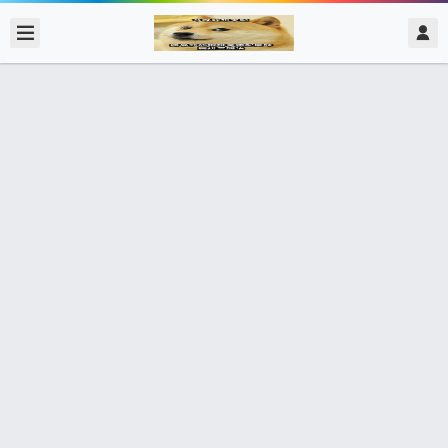
2021/5/22
admin @ 梗圖大全 MEME NOW
1月16日中壢人 校正 讓王浩宇 回歸市
民 最好的校正回歸
11個朋友分享了出去 , 你呢 ? 趕快分享給朋友看吧