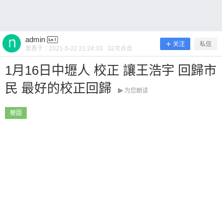
~ 0 收藏
admin
关注
私信
发表于：
2021-5-22 21:24:33
32
次点击
1月16日中壢人 校正 讓王浩宇 回歸市
扫描二维码继续阅读
民 最好的校正回歸
为您朗读
梗圖