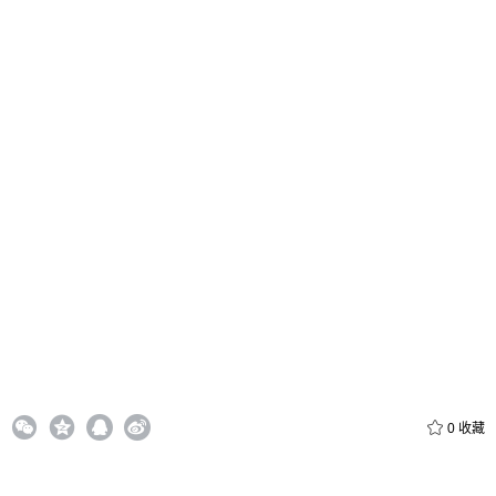
给admin打赏
付费内容
2
5
10
元
元
元
20
50
自定义
元
元
6位以上
¥
0
收藏
6位以上
您没有权限发布内容，请购买会员或者提升权限。