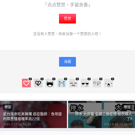
「点点赞赏，手留余香」
忘记密码？
找回
赞赏
立刻支付
还没有人赞赏，快来当第一个赞赏的人吧！
立刻支付
海报
0
0
0
0
0
0
0
0
梗圖
梗圖
愛台灣來吃美豬囉 癌症醫師：食用瘦
停水 大停電 全國三級疫情 結衣嫁人
肉精患腫瘤機率高22倍
了!!
2021-5-22 16:54:23
2021-5-22 21:40:27