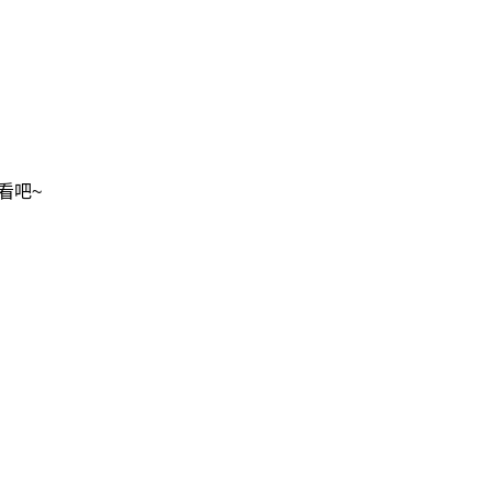
看吧~
2020/2/14
admin @ 梗圖大全 MEME NOW
给admin打赏
付费内容
2
5
10
元
元
元