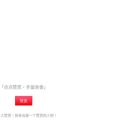
「点点赞赏，手留余香」
赞赏
有人赞赏，快来当第一个赞赏的人吧！