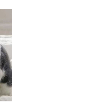
20
50
自定义
元
元
6位以上
¥
您没有权限发布内容，请购买会员或者提升权限。
6位以上
黃子軒變成毛怪 大家的表情
32個朋友分享了出去 , 你呢 ? 趕快分享給朋友看
忘记密码？
找回
吧~ 0 收藏
立刻支付
立刻支付
扫描二维码继续阅读