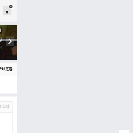
0
圖

03
所以宽容
改资料