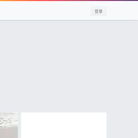
登录
27
°