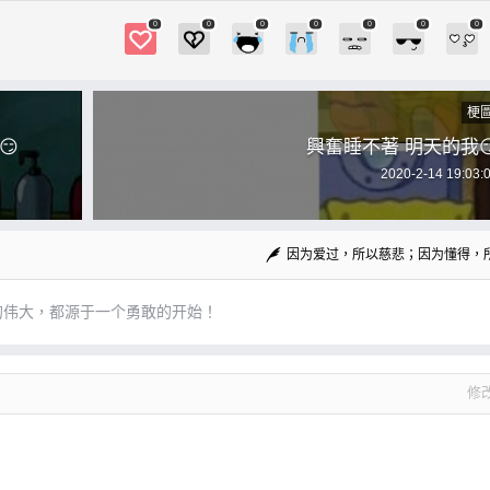
0
0
0
0
0
0
0
梗
😏
興奮睡不著 明天的我
2020-2-14 19:03:
因为爱过，所以慈悲；因为懂得，
的伟大，都源于一个勇敢的开始！
修