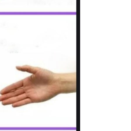
2017/11/12
admin @ 梗圖大全 MEME NOW
给admin打赏
付费内容
2
5
10
元
元
元
20
50
自定义
元
元
6位以上
¥
6位以上
香港人 中國人
0 收藏
忘记密码？
找回