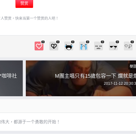
赞赏
有人赞赏，快来当第一个赞赏的人吧！
0
0
0
0
0
0
0
梗
*咖啡社
M團主唱只有15歲包容一下 爛就是
2017-11-12 20:30:
的伟大，都源于一个勇敢的开始！