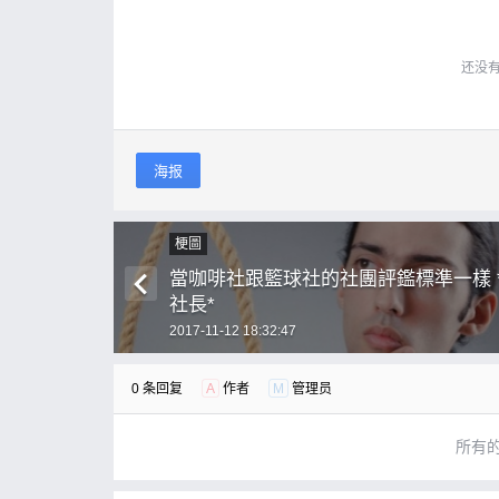
还没
海报
梗圖
當咖啡社跟籃球社的社團評鑑標準一樣 
社長*
2017-11-12 18:32:47
0 条回复
A
作者
M
管理员
所有