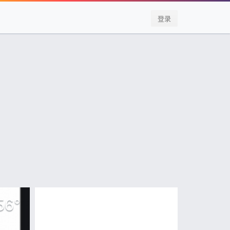
登录
56
°