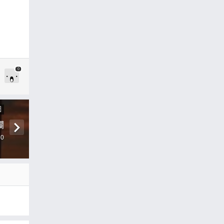
0
圖
爛
30