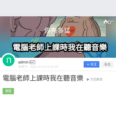
吧~ 0 收藏
0
°
扫描二维码继续阅读
admin
关注
私信
发表于：
2021-4-14 14:21:37
電腦老師上課時我在聽音樂
为您朗读
梗圖