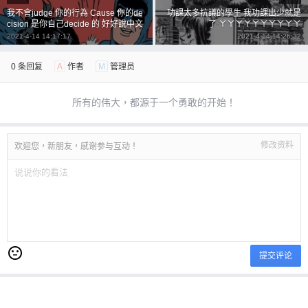
我不會judge 你的行為 Cause 你的de
功課太多抗議的學生 我功課出少就是
cision 是你自己decide 的 好好說中文
了 ㄚㄚㄚㄚㄚㄚㄚㄚㄚㄚ
很難嗎？？？？？？？？
2021-4-14 14:17:17
2021-4-14 14:26:32
0 条回复
A
作者
M
管理员
所有的伟大，都源于一个勇敢的开始！
修改资料
欢迎您，新朋友，感谢参与互动！
提交评论