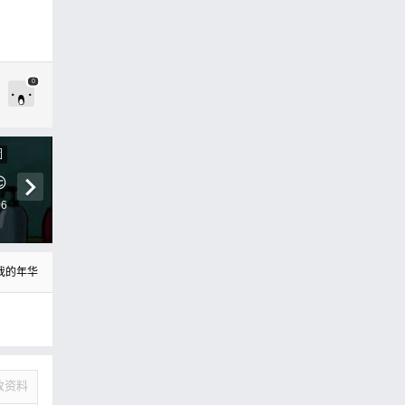
0
圖

06
我的年华
改资料