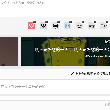
有人赞赏，快来当第一个赞赏的人吧！
0
0
0
0
0
0
0
梗
明天是怎樣的一天😏 明天是怎樣的一天
2020-2-15 17:48:
谢谢你的微笑 曾经慌乱过
的伟大，都源于一个勇敢的开始！
修