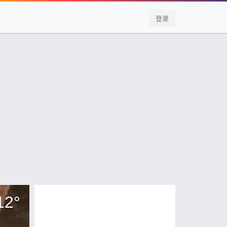
登录
12
°