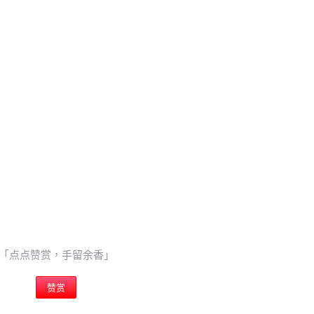
0 收藏
忘记密码？
找回
立刻支付
立刻支付
扫描二维码继续阅读
「点点赞赏，手留余香」
赞赏