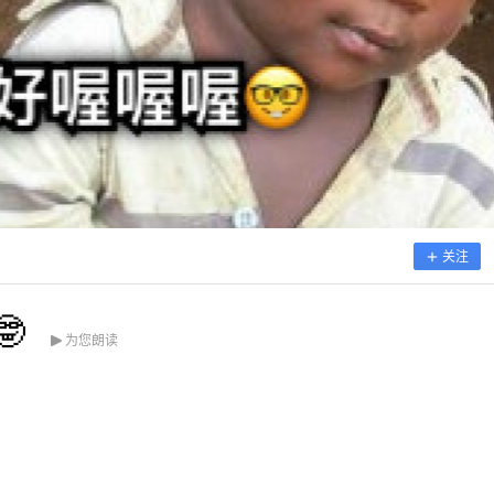
关注

为您朗读