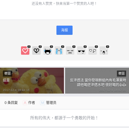
还没有人赞赏，快来当第一个赞赏的人吧！
海报
0
0
0
0
0
0
0
0
梗圖
梗圖
這是
反滲透法 當你發現群組內有毛澤東時
請他喝逆滲透水吧 很好喝的👍👍
2017-12-4 16:44:16
2017-12-4 18:42:30
0 条回复
A
作者
M
管理员
所有的伟大，都源于一个勇敢的开始！