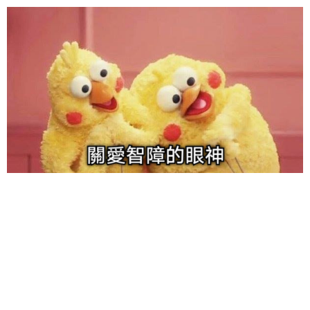
给admin打赏
付费内容
2
5
10
元
元
元
20
50
自定义
元
元
6位以上
¥
6位以上
您没有权限发布内容，请购买会员或者提升权限。