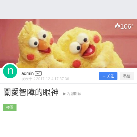
~ 0 收藏
106
°
扫描二维码继续阅读
admin
关注
私信
发表于：
2017-12-4 17:37:36
關愛智障的眼神
为您朗读
梗圖