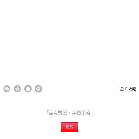
忘记密码？
找回
立刻支付
立刻支付
0
收藏
「点点赞赏，手留余香」
赞赏