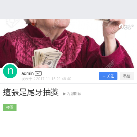
~ 0 收藏
38
°
扫描二维码继续阅读
admin
关注
私信
发表于：
2017-11-15 21:48:40
這張是尾牙抽獎
为您朗读
梗圖