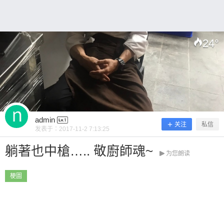
~ 0 收藏
24
°
扫描二维码继续阅读
admin
关注
私信
发表于：
2017-11-2 7:13:25
躺著也中槍….. 敬廚師魂~
为您朗读
梗圖