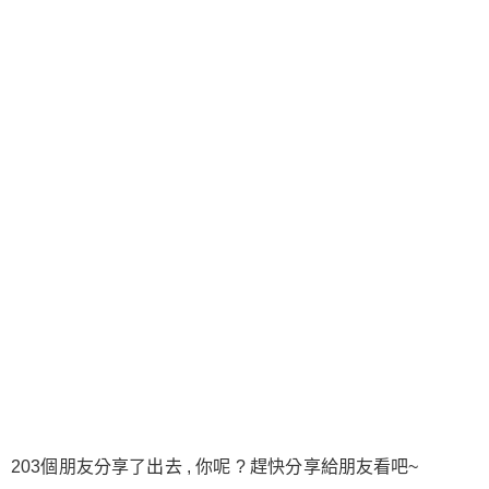
203個朋友分享了出去 , 你呢 ? 趕快分享給朋友看吧~