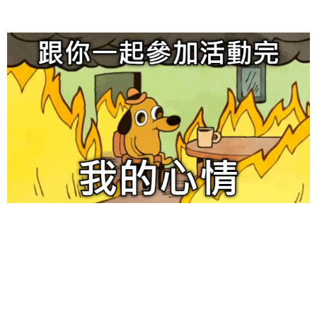
给admin打赏
付费内容
2
5
10
元
元
元
20
50
自定义
元
元
6位以上
¥
6位以上
您没有权限发布内容，请购买会员或者提升权限。