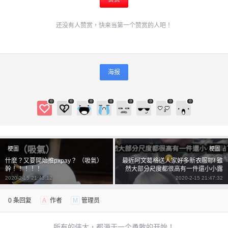
还没有人赞赏，快来当第一个赞赏的人吧！
海报
0
0
0
0
0
0
0
0
梗圖
梗圖
什麼？又要開始推pxpay？ （吸氣）
最近阿文葛格送人家好多新衣服耶! 雖
幹！！！！！
然大部分尺度都很高有一件還小小露
點了😖 不過人家是麻豆，這點小事不
2020-2-15 21:43:12
2020-2-15 21:47:32
會在乎的! 只要阿文葛格能夠硬起來一
切都值得的!對吧😜
0 条回复
A
作者
M
管理员
所有的伟大，都源于一个勇敢的开始！