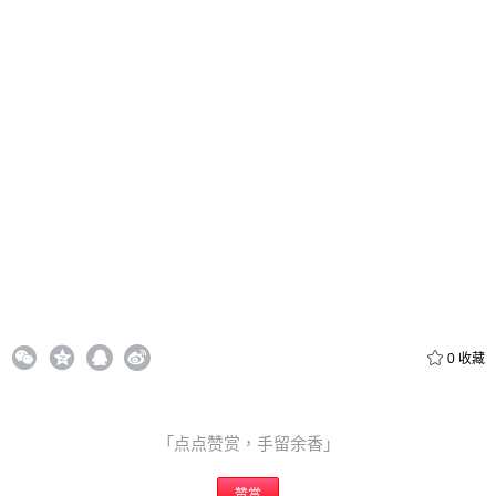
忘记密码？
找回
立刻支付
立刻支付
0
收藏
「点点赞赏，手留余香」
赞赏