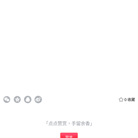
20
50
自定义
元
元
6位以上
¥
6位以上
您没有权限发布内容，请购买会员或者提升权限。
忘记密码？
找回
立刻支付
0
收藏
立刻支付
「点点赞赏，手留余香」
赞赏