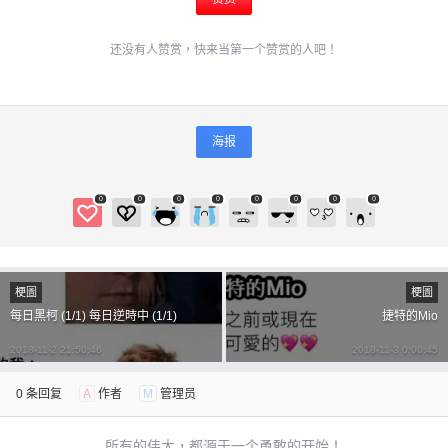
还没有人赞赏，快来当第一个赞赏的人吧！
海报
0
0
0
0
0
0
0
0
梗圖
梗圖
每日黑柯 (1/1) 每日逆時中 (1/1)
捷特的Mio
2018-11-2 21:50:46
2018-11-3 0:00:45
0 条回复
A
作者
M
管理员
所有的伟大，都源于一个勇敢的开始！