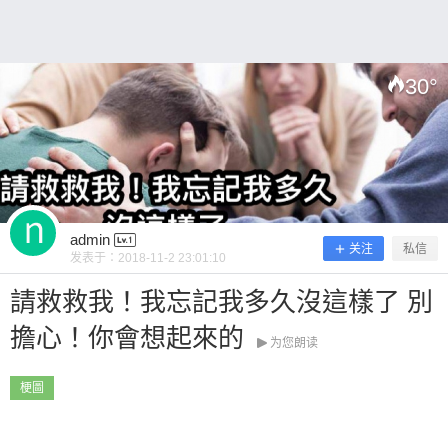
30
°
扫描二维码继续阅读
admin
关注
私信
发表于：
2018-11-2 23:01:10
請救救我！我忘記我多久沒這樣了 別
擔心！你會想起來的
为您朗读
梗圖