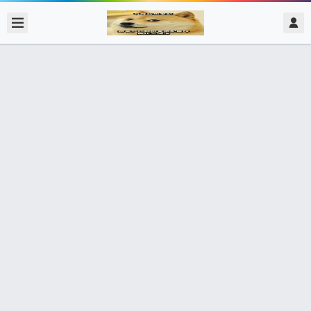
2018/11/02
admin @ 梗圖大全 MEME NOW
請救救我！我忘記我多久沒這樣了 別
擔心！你會想起來的
0 收藏