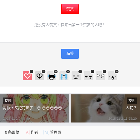
赞赏
还没有人赞赏，快来当第一个赞赏的人吧！
海报
0
0
0
0
0
0
0
0
梗圖
梗圖
討厭，又犯花痴了！😗 😗😗😗😗😗
人呢？
2018-11-2 9:44:09
2018-11-2 11:55:20
0 条回复
A
作者
M
管理员