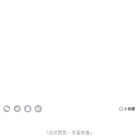
付费内容
2
5
10
元
元
元
20
50
自定义
元
元
6位以上
¥
6位以上
您没有权限发布内容，请购买会员或者提升权限。
忘记密码？
找回
立刻支付
立刻支付
0
收藏
「点点赞赏，手留余香」