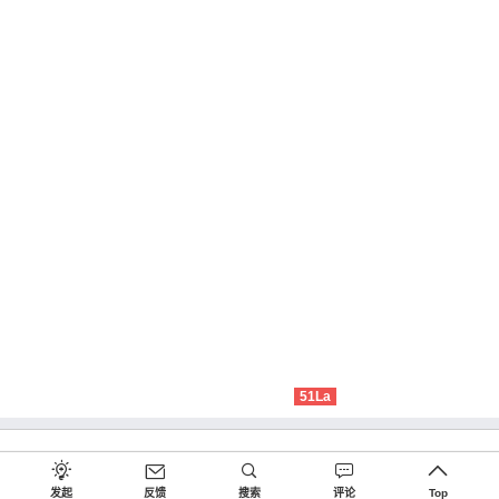
51La
发起
反馈
搜索
评论
Top