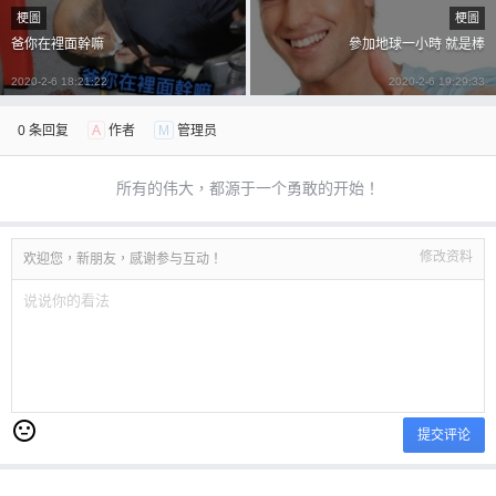
梗圖
梗圖
爸你在裡面幹嘛
參加地球一小時 就是棒
2020-2-6 18:21:22
2020-2-6 19:29:33
0 条回复
A
作者
M
管理员
所有的伟大，都源于一个勇敢的开始！
修改资料
欢迎您，新朋友，感谢参与互动！
提交评论