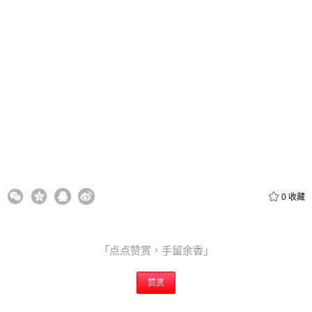
20
50
自定义
元
元
6位以上
¥
6位以上
您没有权限发布内容，请购买会员或者提升权限。
忘记密码？
找回
立刻支付
0
收藏
立刻支付
「点点赞赏，手留余香」
赞赏