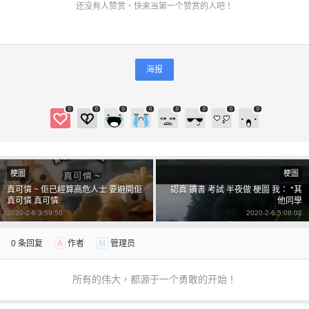
还没有人赞赏，快来当第一个赞赏的人吧！
海报
0
0
0
0
0
0
0
0
梗圖
梗圖
真可憐 ~ 佢已經算高危人士 要避開佢
認真 讀書 考試 半夜做 梗圖 我： *其
真可憐 真可憐
他同學
2020-2-6 3:59:50
2020-2-6 5:08:02
0 条回复
A
作者
M
管理员
所有的伟大，都源于一个勇敢的开始！