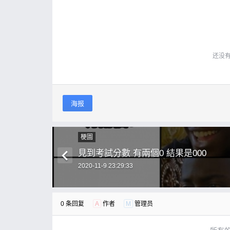
还没
海报
梗圖
見到考試分數 有兩個0 結果是000
2020-11-9 23:29:33
0 条回复
A
作者
M
管理员