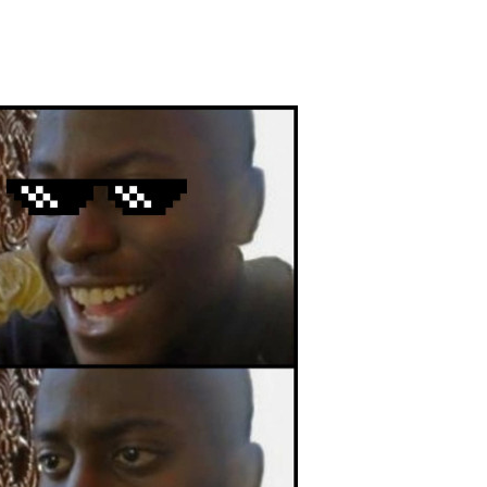
付费内容
2
5
10
元
元
元
20
50
自定义
元
元
6位以上
¥
見到考試分數 有兩個0 結果是0
您没有权限发布内容，请购买会员或者提升权限。
6位以上
00
74個朋友分享了出去 , 你呢 ? 趕快分享給朋友看
忘记密码？
找回
吧~ 0 收藏
立刻支付
立刻支付