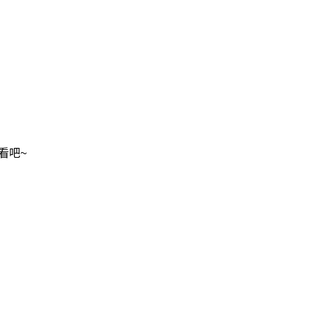
看吧~
2020/11/10
admin @ 梗圖大全 MEME NOW
给admin打赏