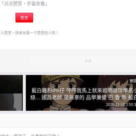
「点点赞赏，手留余香」
赞赏
有人赞赏，快来当第一个赞赏的人吧！
梗
藍白雞粉4%仔 哼哼我馬上就來證明曾玟學是
綠... 國昌老師 是無辜的 品學兼優 巴 魯 斯 藍
雞粉4%仔 我的眼睛... @Meme主進步
2020-11-10 2:55: