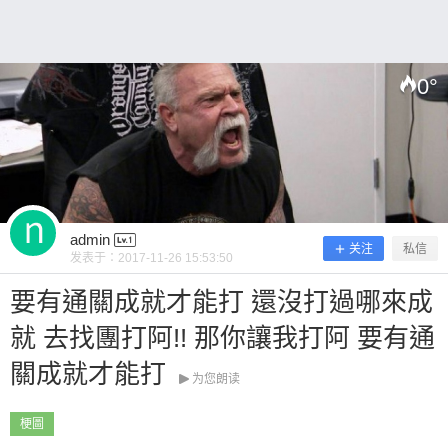
0
°
扫描二维码继续阅读
admin
关注
私信
发表于：
2017-11-26 15:53:50
要有通關成就才能打 還沒打過哪來成
就 去找團打阿!! 那你讓我打阿 要有通
關成就才能打
为您朗读
梗圖