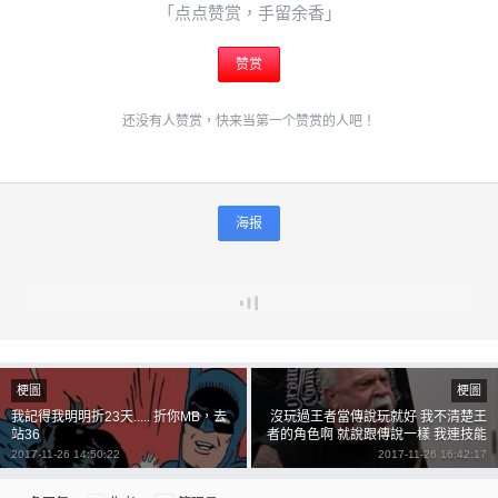
「点点赞赏，手留余香」
赞赏
还没有人赞赏，快来当第一个赞赏的人吧！
海报
梗圖
梗圖
我記得我明明折23天..... 折你MB，去
沒玩過王者當傳說玩就好 我不清楚王
站36
者的角色啊 就說跟傳說一樣 我連技能
都不懂玩毛 當傳說玩！
2017-11-26 14:50:22
2017-11-26 16:42:17