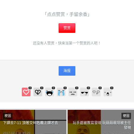
「点点赞赏，手留余香」
赞赏
还没有人赞赏，快来当第一个赞赏的人吧！
海报
0
0
0
0
0
0
0
0
梗圖
梗圖
下課去7-11 頂著交糾名義上課才去
玩手遊被教官發現 玩菇菇栽培被主任
發現
2017-12-2 11:45:20
2017-12-2 13:46:42