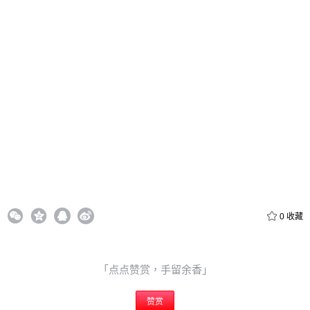
20
50
自定义
元
元
6位以上
¥
6位以上
您没有权限发布内容，请购买会员或者提升权限。
忘记密码？
找回
立刻支付
0
收藏
立刻支付
「点点赞赏，手留余香」
赞赏