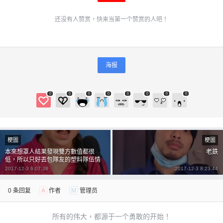
还没有人赞赏，快来当第一个赞赏的人吧！
海报
0
0
0
0
0
0
0
0
梗圖
梗圖
本來想罩人結果發現雙方數值都很
老鉄
低，所以只好丟包隊友的塑料隊伍情
2017-12-3 6:07:38
2017-12-3 8:23:44
0 条回复
A
作者
M
管理员
所有的伟大，都源于一个勇敢的开始！