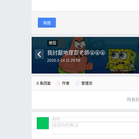
海报
梗圖
我討厭地理跟老師🤬🤬🤬
2020-2-14 11:29:59
0 条回复
A
作者
M
管理员
所有