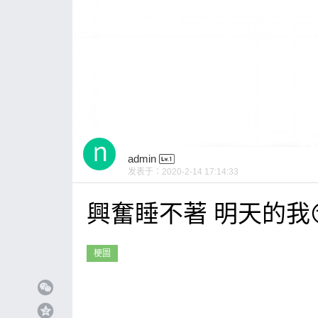
admin
发表于：
2020-2-14 17:14:33
興奮睡不著 明天的我
梗圖