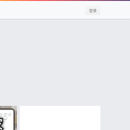
登录
76
°