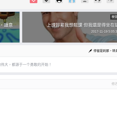
梗
，鍾意
上課好累我想翹課 但我還是得坐在
2017-11-19 5:05:
停留是刹那，转
的伟大，都源于一个勇敢的开始！
修