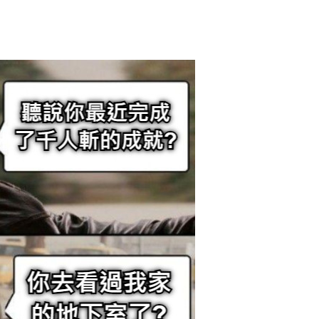
2017/11/19
admin @ 梗圖大全 MEME NOW
给admin打赏
付费内容
2
5
10
元
元
元
20
50
自定义
元
元
6位以上
¥
聽說你最近完成了千人斬的成
您没有权限发布内容，请购买会员或者提升权限。
6位以上
就? 你去看過我家的地下室了?
701個朋友分享了出去 , 你呢 ? 趕快分享給朋友看
忘记密码？
找回
吧~ 0 收藏
立刻支付