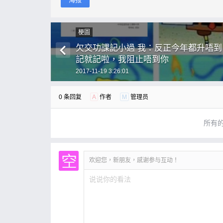
梗圖
欠交功課記小過 我：反正今年都升唔到
記就記啦，我阻止唔到你
2017-11-19 3:26:01
0 条回复
A
作者
M
管理员
所有
欢迎您，新朋友，感谢参与互动！