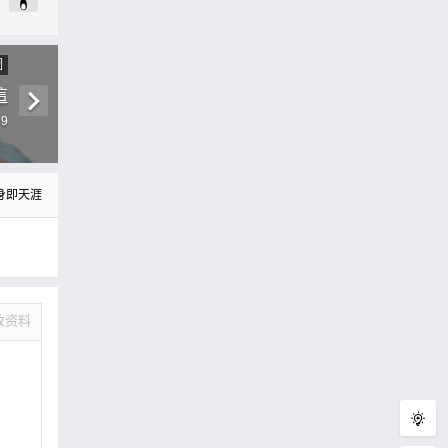
圖
這
39
身即天涯
改资料