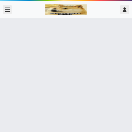
2020/2/17
admin @ 梗圖大全 MEME NOW
罷韓只是純粹政治鬥爭可信嗎 小心我
開車撞你 韓粉 @this_is_for_meme6
5個朋友分享了出去 , 你呢 ? 趕快分享給朋友看吧~