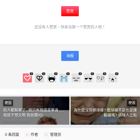
赞赏
还没有人赞赏，快来当第一个赞赏的人吧！
海报
0
0
0
0
0
0
0
0
梗圖
梗圖
別人都脫單了...就只有我還是單身......
為什麼沒穿排球褲? 籃球褲不是也是運
我就不想交啊 我就爛XD
動褲嗎? 排球人之恥
2020-2-17 2:48:52
2020-2-17 3:25:05
0 条回复
A
作者
M
管理员