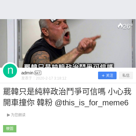
0 收藏
26
°
扫描二维码继续阅读
admin
关注
私信
发表于：
2020-2-17 3:18:12
罷韓只是純粹政治鬥爭可信嗎 小心我
開車撞你 韓粉 @this_is_for_meme6
为您朗读
梗圖