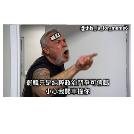
给admin打赏
付费内容
2
5
10
元
元
元
20
50
自定义
元
元
6位以上
¥
6位以上
您没有权限发布内容，请购买会员或者提升权限。