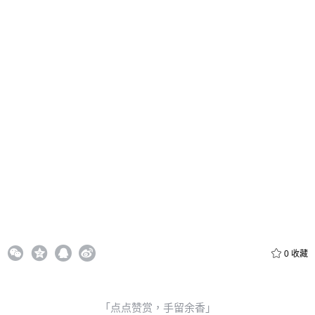
忘记密码？
找回
立刻支付
立刻支付
0
收藏
「点点赞赏，手留余香」