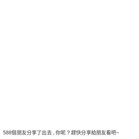
588個朋友分享了出去 , 你呢 ? 趕快分享給朋友看吧~