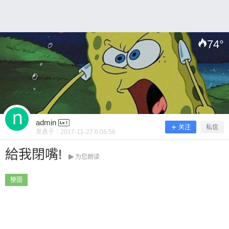
74
°
扫描二维码继续阅读
admin
关注
私信
发表于：
2017-11-27 6:08:56
給我閉嘴!
为您朗读
梗圖