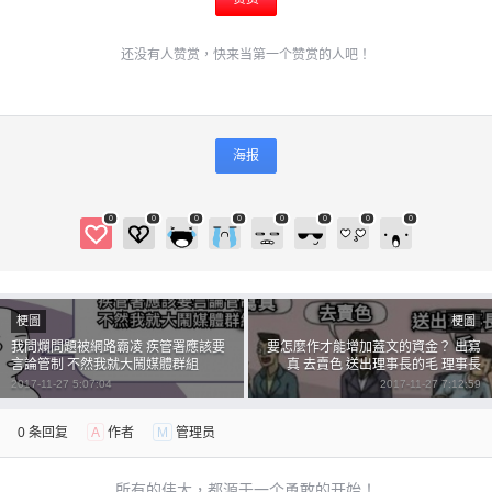
还没有人赞赏，快来当第一个赞赏的人吧！
海报
0
0
0
0
0
0
0
0
梗圖
梗圖
我問爛問題被網路霸凌 疾管署應該要
要怎麼作才能增加蓋文的資金？ 出寫
言論管制 不然我就大鬧媒體群組
真 去賣色 送出理事長的毛 理事長
2017-11-27 5:07:04
2017-11-27 7:12:59
0 条回复
A
作者
M
管理员
所有的伟大，都源于一个勇敢的开始！