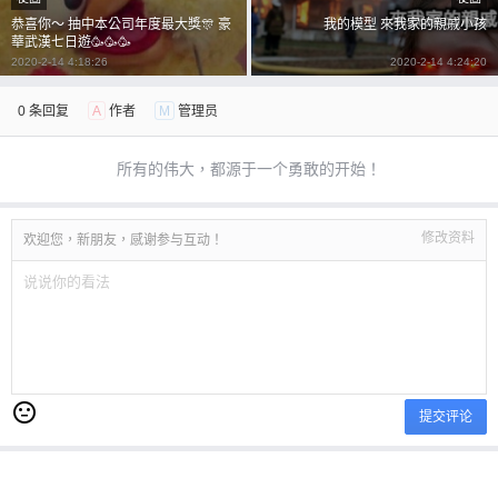
恭喜你～ 抽中本公司年度最大獎🎊 豪
我的模型 來我家的親戚小孩
華武漢七日遊🥳🥳🥳
2020-2-14 4:18:26
2020-2-14 4:24:20
0 条回复
A
作者
M
管理员
所有的伟大，都源于一个勇敢的开始！
修改资料
欢迎您，新朋友，感谢参与互动！
提交评论