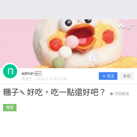
46
°
扫描二维码继续阅读
admin
关注
私信
发表于：
2020-2-14 4:23:48
糰子🍡好吃，吃一點還好吧？
为您朗读
梗圖