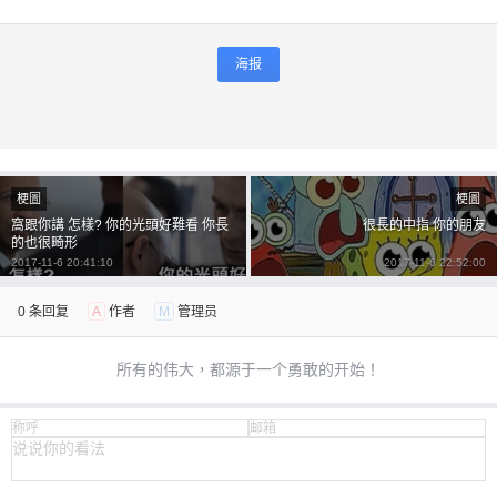
海报
梗圖
梗圖
窩跟你講 怎樣? 你的光頭好難看 你長
很長的中指 你的朋友
的也很畸形
2017-11-6 20:41:10
2017-11-6 22:52:00
0 条回复
A
作者
M
管理员
所有的伟大，都源于一个勇敢的开始！