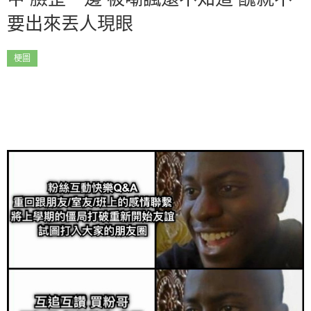
要出來丟人現眼
梗圖