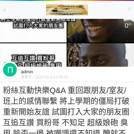
0
°
admin
发表于：
2017-11-6 21:49:10
粉絲互動快樂Q&A 重回跟朋友/室友/
班上的感情聯繫 將上學期的僵局打破
重新開始友誼 試圖打入大家的朋友圈
互追互讚 買粉哥 不知足 超級娘砲 臭
甲 臉歪一邊 被嘲諷還不知道 醜就不