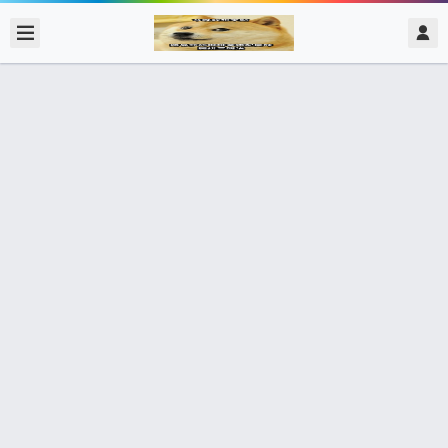
2020/2/15
admin @ 梗圖大全 MEME NOW
第一次lab坐Echo旁邊 Echo Hunting
欸這題答案是什麼 我不知道欸 ……你
不知道??
14個朋友分享了出去 , 你呢 ? 趕快分享給朋友看吧~