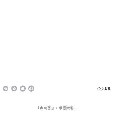
立刻支付
0
收藏
「点点赞赏，手留余香」