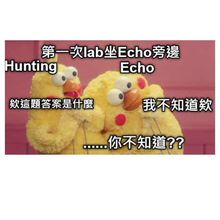
给admin打赏
付费内容
2
5
10
元
元
元
20
50
自定义
元
元
6位以上
¥
6位以上
忘记密码？
找回
立刻支付