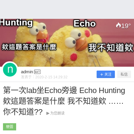
0 收藏
19
°
扫描二维码继续阅读
admin
关注
私信
发表于：
2020-2-15 14:29:32
第一次lab坐Echo旁邊 Echo Hunting
欸這題答案是什麼 我不知道欸 ……
你不知道??
为您朗读
梗圖