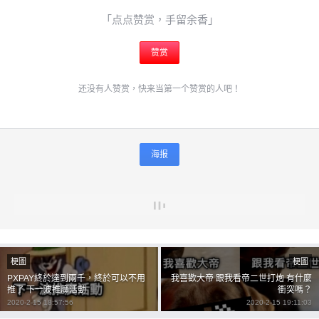
「点点赞赏，手留余香」
赞赏
还没有人赞赏，快来当第一个赞赏的人吧！
海报
梗圖
梗圖
PXPAY終於達到兩千，終於可以不用
我喜歡大帝 跟我看帝二世打炮 有什麼
推了 下一波推廣活動
衝突嗎？
2020-2-15 18:57:56
2020-2-15 19:11:03