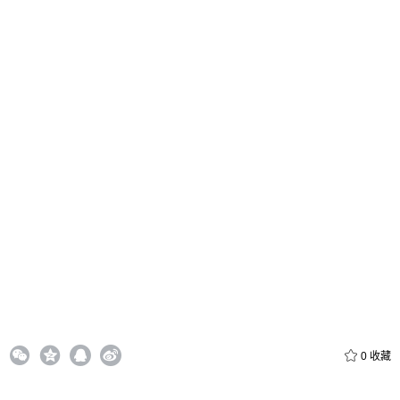
付费内容
2
5
10
元
元
元
20
50
自定义
元
元
6位以上
¥
6位以上
您没有权限发布内容，请购买会员或者提升权限。
忘记密码？
找回
立刻支付
立刻支付
0
收藏