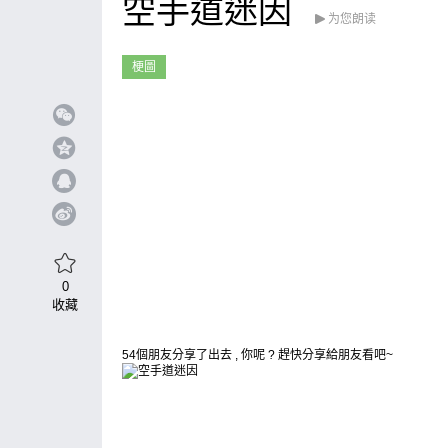
空手道迷因
为您朗读
梗圖
0
收藏
54個朋友分享了出去 , 你呢 ? 趕快分享給朋友看吧~