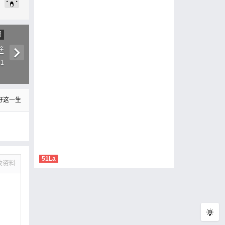
圖
壁
21
好这一生
51La
改资料