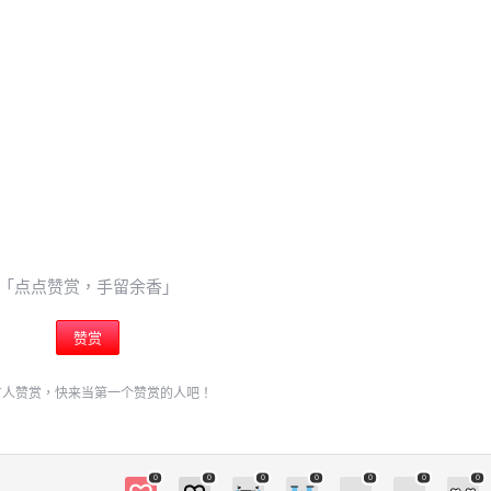
6位以上
¥
您没有权限发布内容，请购买会员或者提升权限。
6位以上
空手道迷因
54個朋友分享了出去 , 你呢 ? 趕快分享給朋友看
忘记密码？
找回
吧~ 0 收藏
立刻支付
「点点赞赏，手留余香」
立刻支付
赞赏
扫描二维码继续阅读
有人赞赏，快来当第一个赞赏的人吧！
0
0
0
0
0
0
0