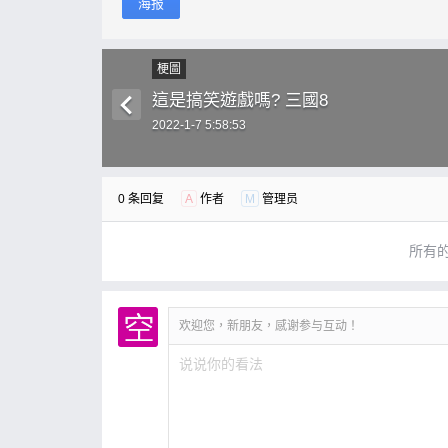
海报
梗圖
這是搞笑遊戲嗎? 三國8
2022-1-7 5:58:53
0 条回复
A
作者
M
管理员
所有
欢迎您，新朋友，感谢参与互动！