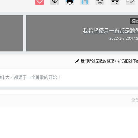
梗
我希望優月一直都是牆
2022-1-7 23:47:
我们听过无数的道理，却仍旧过不
的伟大，都源于一个勇敢的开始！
修