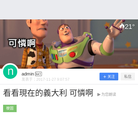
21
°
扫描二维码继续阅读
admin
关注
私信
发表于：
2017-11-27 9:07:57
看看現在的義大利 可憐啊
为您朗读
梗圖