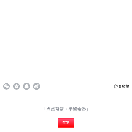
20
50
自定义
元
元
6位以上
¥
6位以上
您没有权限发布内容，请购买会员或者提升权限。
忘记密码？
找回
立刻支付
0
收藏
立刻支付
「点点赞赏，手留余香」
赞赏