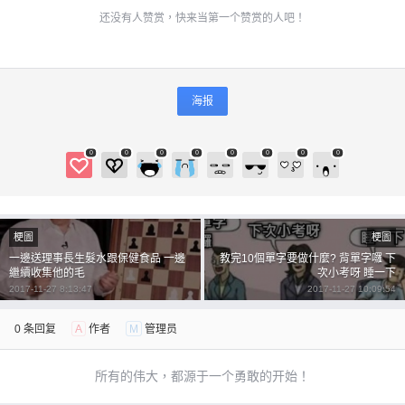
还没有人赞赏，快来当第一个赞赏的人吧！
海报
0
0
0
0
0
0
0
0
梗圖
梗圖
一邊送理事長生髮水跟保健食品 一邊
教完10個單字要做什麼? 背單字囉 下
繼續收集他的毛
次小考呀 睡一下
2017-11-27 8:13:47
2017-11-27 10:09:54
0 条回复
A
作者
M
管理员
所有的伟大，都源于一个勇敢的开始！