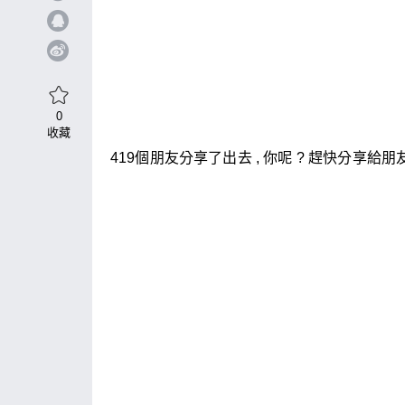
0
收藏
419個朋友分享了出去 , 你呢 ? 趕快分享給朋