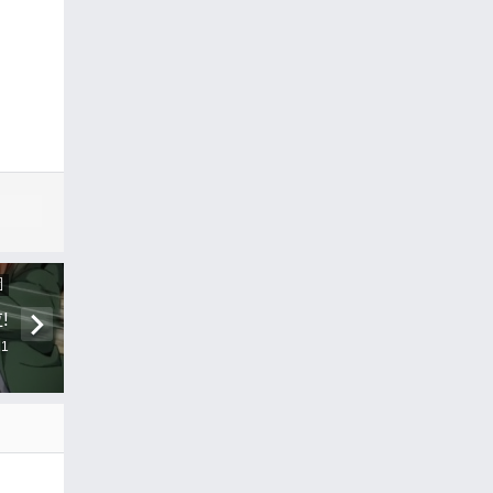
圖
!
21