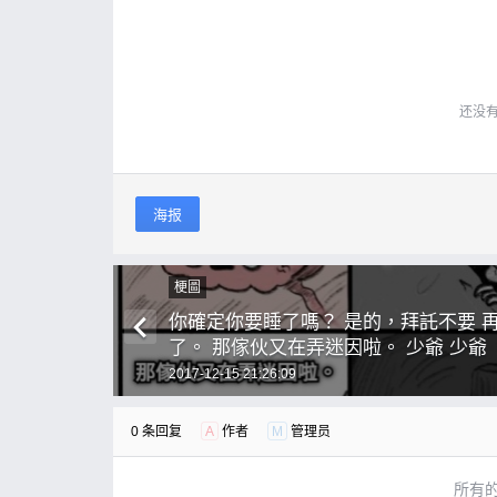
还没
海报
梗圖
你確定你要睡了嗎？ 是的，拜託不要 
了。 那傢伙又在弄迷因啦。 少爺 少爺
2017-12-15 21:26:09
0 条回复
A
作者
M
管理员
所有