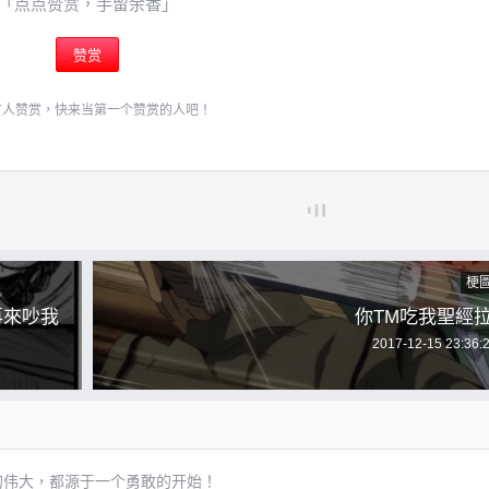
「点点赞赏，手留余香」
赞赏
有人赞赏，快来当第一个赞赏的人吧！
梗
再來吵我
你TM吃我聖經拉
2017-12-15 23:36:
的伟大，都源于一个勇敢的开始！