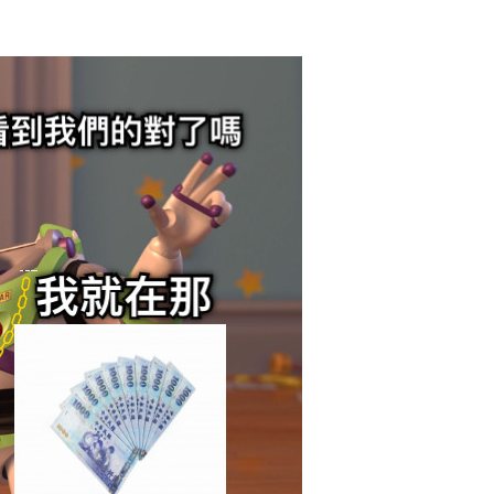
2017/12/15
admin @ 梗圖大全 MEME NOW
给admin打赏
付费内容
2
5
10
元
元
元
20
50
自定义
元
元
6位以上
¥
看到我們的對了嗎 看到了 我就
您没有权限发布内容，请购买会员或者提升权限。
6位以上
在那