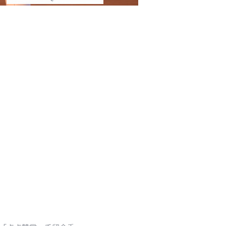
0 收藏
忘记密码？
找回
立刻支付
立刻支付
扫描二维码继续阅读