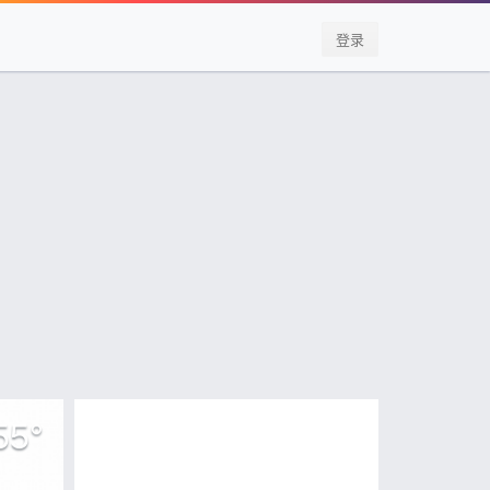
登录
55
°