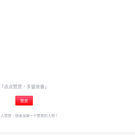
「点点赞赏，手留余香」
赞赏
有人赞赏，快来当第一个赞赏的人吧！