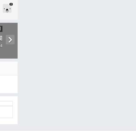
0
圖
爛
44