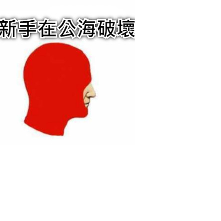
6位以上
發現新手在公海破壞
0 收藏
忘记密码？
找回
立刻支付
立刻支付
扫描二维码继续阅读