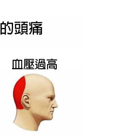
2017/12/02
admin @ 梗圖大全 MEME NOW
给admin打赏
付费内容
2
5
10
元
元
元
20
50
自定义
元
元
6位以上
¥