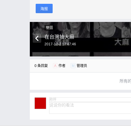
海报
梗圖
在台灣抽大麻
2017-12-2 17:47:46
0 条回复
A
作者
M
管理员
所有