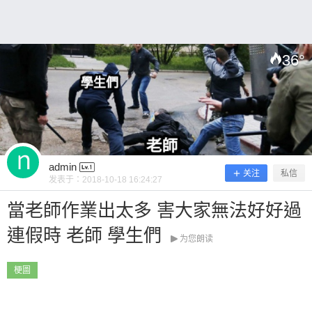
36
°
扫描二维码继续阅读
admin
关注
私信
发表于：
2018-10-18 16:24:27
當老師作業出太多 害大家無法好好過
連假時 老師 學生們
为您朗读
梗圖