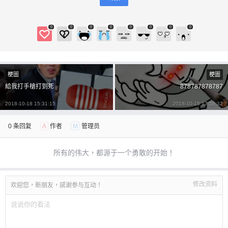
0
0
0
0
0
0
0
0
梗圖
梗圖
給我打手槍打到死
878787878787
2018-10-18 15:31:15
2018-10-18 17:18:32
0 条回复
A
作者
M
管理员
所有的伟大，都源于一个勇敢的开始！
修改资料
欢迎您，新朋友，感谢参与互动！