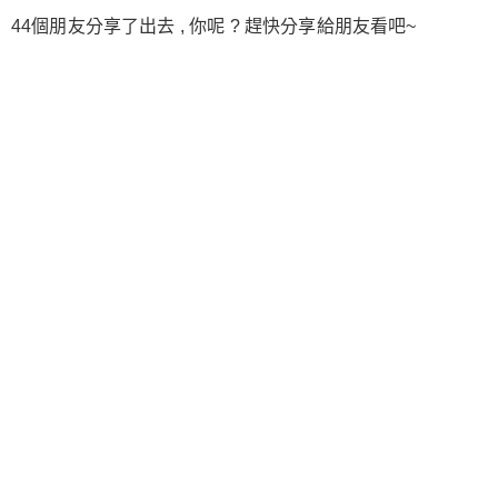
44個朋友分享了出去 , 你呢 ? 趕快分享給朋友看吧~