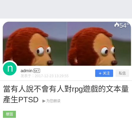
54
°
扫描二维码继续阅读
admin
关注
私信
发表于：
2017-12-23 13:29:55
當有人說不會有人對rpg遊戲的文本量
產生PTSD
为您朗读
梗圖