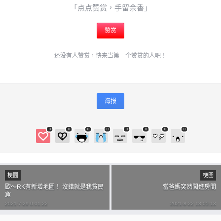
「点点赞赏，手留余香」
忘记密码？
找回
赞赏
立刻支付
还没有人赞赏，快来当第一个赞赏的人吧！
立刻支付
海报
0
0
0
0
0
0
0
0
梗圖
梗圖
歐～RK有新增地圖！ 沒錯就是我貧民
當爸媽突然闖進房間
窟
2021-7-29 0:01:22
2021-8-22 18:05:13