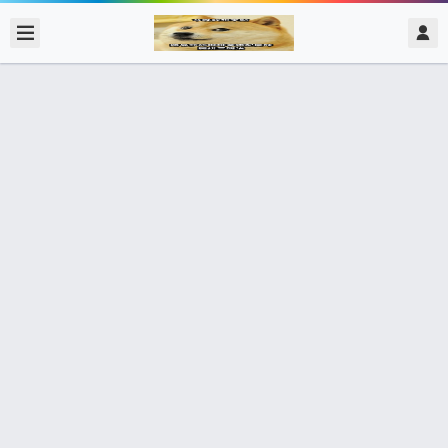
2021/8/22
admin @ 梗圖大全 MEME NOW
當我發現貓戰的炸彈貓取得關卡 在我
做梗圖的時候結束
🇹🇼 22個朋友分享了出去 , 你呢 ? 趕快分享給朋