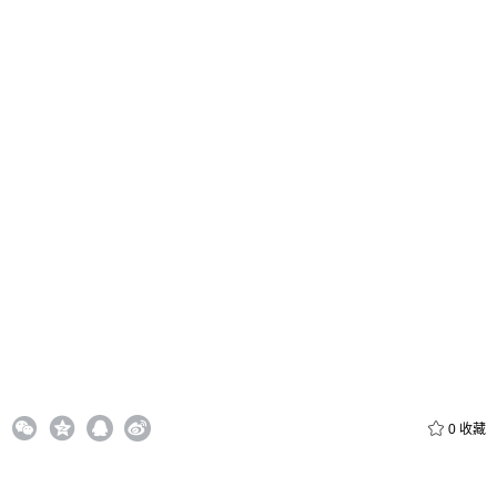
给admin打赏
付费内容
2
5
10
元
元
元
20
50
自定义
元
元
6位以上
¥
0
收藏
6位以上
您没有权限发布内容，请购买会员或者提升权限。