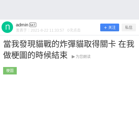
友看吧~ 0 收藏
admin
关注
私信
发表于：
2021-8-22 11:33:57
0
次点击
當我發現貓戰的炸彈貓取得關卡 在我
扫描二维码继续阅读
做梗圖的時候結束
为您朗读
梗圖