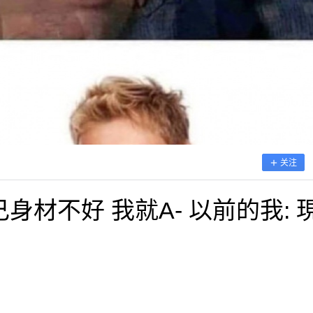
关注
材不好 我就A- 以前的我: 