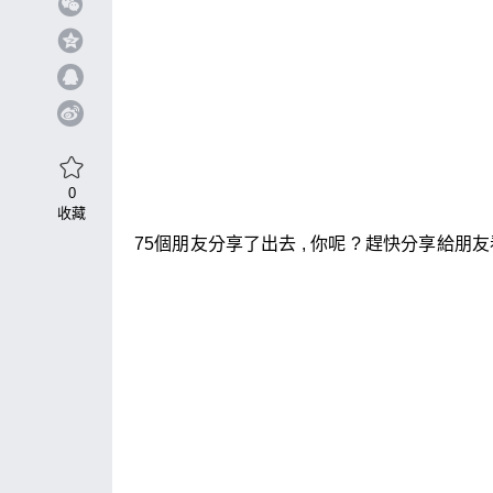
0
收藏
75個朋友分享了出去 , 你呢 ? 趕快分享給朋友