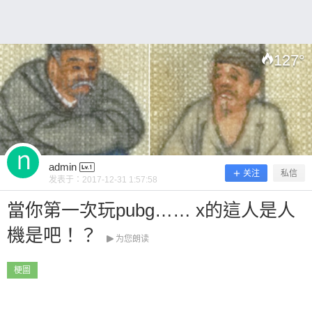
127
°
扫描二维码继续阅读
admin
关注
私信
发表于：
2017-12-31 1:57:58
當你第一次玩pubg…… x的這人是人
機是吧！？
为您朗读
梗圖