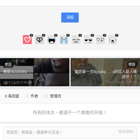
海报
0
0
0
0
0
0
0
0
梗圖
梗圖
梗圖 #216391
當你第一次玩pubg...... x的這人是人機
是吧！？
2017-12-31 0:50:58
2017-12-31 2:52:06
0 条回复
A
作者
M
管理员
所有的伟大，都源于一个勇敢的开始！
修改资料
欢迎您，新朋友，感谢参与互动！