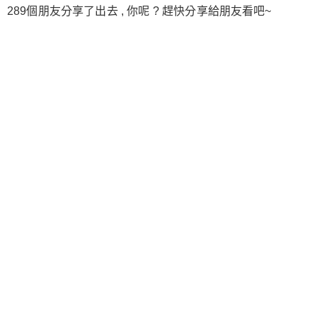
289個朋友分享了出去 , 你呢 ? 趕快分享給朋友看吧~