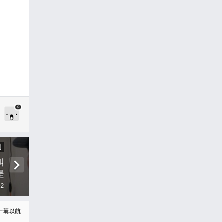
0
圖
叫
是
！
02
一苇以航