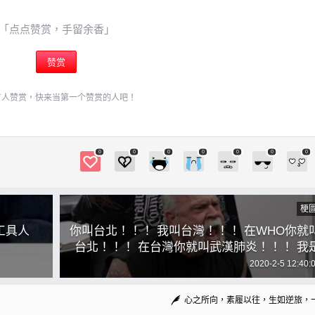
「点点赞赏，手留余香」
赞赏
有人赞赏，快来当第一个赞赏的人吧！
0
0
0
0
0
0
0
梗
工具人
你叫台北！！！ 我叫台灣！！！ 在WHO你就
台北！！！ 在台灣你就叫武漢肺炎！！！ 我
COVID-19！！！ 你這樣是歧視！！
2020-2-5 12:40:
心之所向，素履以往，生如逆旅，