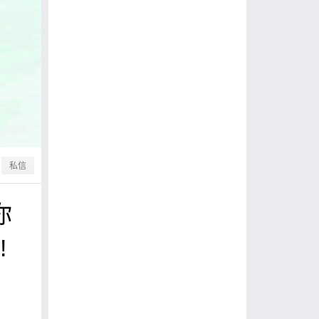
私信
你
!