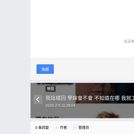
还没
海报
梗圖
我這樣回 學妹會不會 不知道在哪 我就
2020-2-5 11:39:04
0 条回复
A
作者
M
管理员