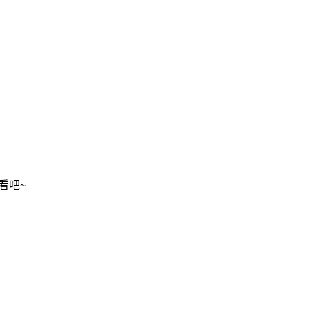
看吧~
2020/2/05
admin @ 梗圖大全 MEME NOW
给admin打赏