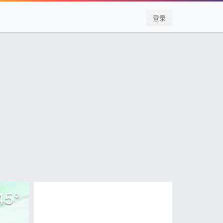
登录
45
°