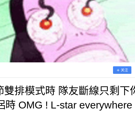
关注
節雙排模式時 隊友斷線只剩下
G ! L-star everywhere 