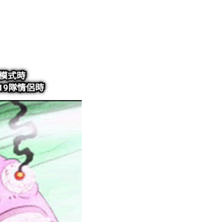
付费内容
2
5
10
元
元
元
20
50
當你決定玩一場情人節雙排模
自定义
元
元
式時 隊友斷線只剩下你獨自面
6位以上
¥
對其他19隊情侶時 OMG ! L-sta
您没有权限发布内容，请购买会员或者提升权限。
6位以上
r everywhere !
38個朋友分享了出去 , 你呢 ? 趕快分享給朋友看
忘记密码？
找回
吧~ 0 收藏
立刻支付
立刻支付