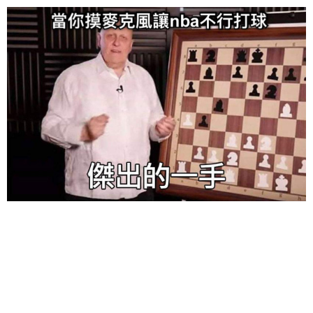
给admin打赏
付费内容
2
5
10
元
元
元
20
50
自定义
元
元
6位以上
¥
6位以上
您没有权限发布内容，请购买会员或者提升权限。