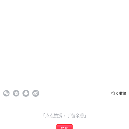
忘记密码？
找回
立刻支付
立刻支付
0
收藏
「点点赞赏，手留余香」