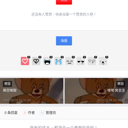
赞赏
还没有人赞赏，快来当第一个赞赏的人吧！
海报
0
0
0
0
0
0
0
0
梗圖
梗圖
萬巒豬腳
嘿嘿 爽歪歪
2017-11-26 20:31:42
2017-11-26 22:34:22
0 条回复
A
作者
M
管理员
所有的伟大，都源于一个勇敢的开始！