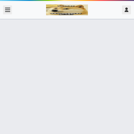
2017/11/26
admin @ 梗圖大全 MEME NOW
當你摸麥克風讓nba不行打球
547個朋友分享了出去 , 你呢 ? 趕快分享給朋友看吧