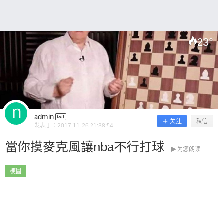
~ 0 收藏
23
°
扫描二维码继续阅读
admin
关注
私信
发表于：
2017-11-26 21:38:54
當你摸麥克風讓nba不行打球
为您朗读
梗圖